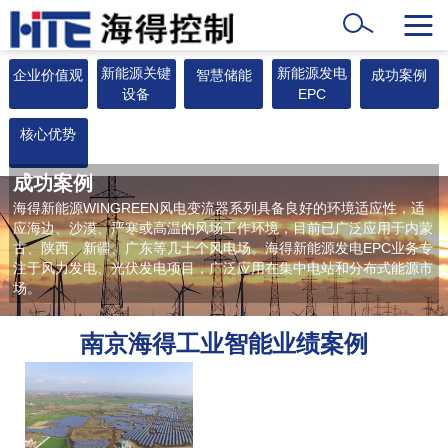
新能源关键
新能源发电
企业价值观
智慧储能
成功案例
设备
EPC
核心优势
成功案例
海得新能源WINGREEN风电变流器系列具备良好的环境适应性，适
应海边、沙漠、严寒或高温的风场工作环境，目前已广泛应用于内蒙
古、陕西、新疆、广东等几十个风电场。海得新能源发电EPC业务专
注于风力发电、光伏发电项目，广泛应用在集中电站和分布式能源市
场。
南京海得工业智能业绩案例